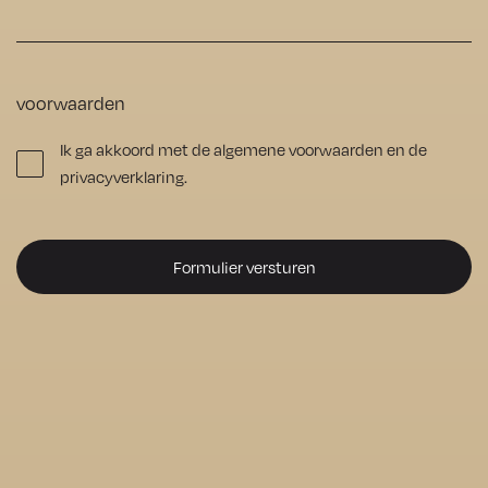
hersteld 
zonder 
enige 
voorwaarden
moeite. 
Ik ga akkoord met de algemene voorwaarden en de
De vloer 
privacyverklaring.
ziet er nu 
prachtig 
uit, 
precies 
zoals ik 
het voor 
ogen 
had. Ik 
kan 
Numan 