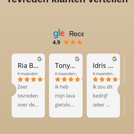
4.9
Ria Britton
Tony van Heemst
Idris Djamil
6 maanden geleden
6 maanden geleden
8 maanden geleden
8
Zeer 
Ik heb 
Ik zou dit 
G
tevreden 
mijn lava 
bedrijf 
t
over de 
gietvloer 
zeker 
kw
kwaliteit 
laten 
aanbevel
en
en het 
leggen 
en aan 
k
vakmans
door 
anderen 
ac