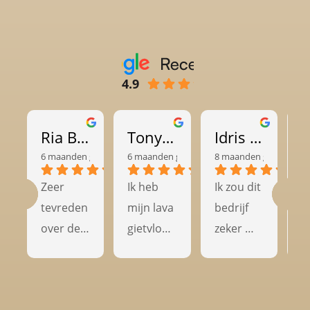
4.9
Ria Britton
Tony van Heemst
Idris Djamil
6 maanden geleden
6 maanden geleden
8 maanden geleden
8
Zeer 
Ik heb 
Ik zou dit 
G
tevreden 
mijn lava 
bedrijf 
t
over de 
gietvloer 
zeker 
kw
kwaliteit 
laten 
aanbevel
en
en het 
leggen 
en aan 
k
vakmans
door 
anderen 
ac