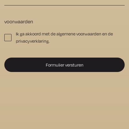
hersteld 
zonder 
enige 
voorwaarden
moeite. 
Ik ga akkoord met de algemene voorwaarden en de
De vloer 
privacyverklaring.
ziet er nu 
prachtig 
uit, 
precies 
zoals ik 
het voor 
ogen 
had. Ik 
kan 
Numan 