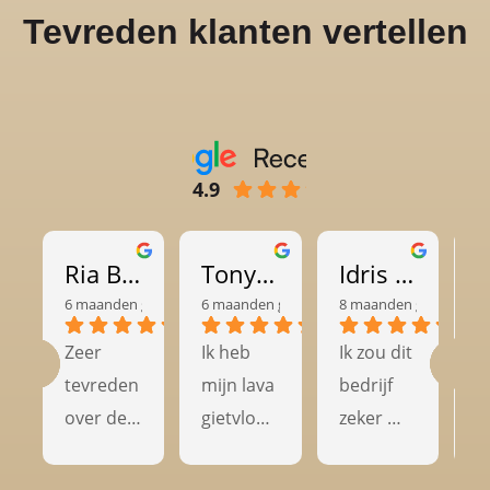
Tevreden klanten vertellen
4.9
Ria Britton
Tony van Heemst
Idris Djamil
6 maanden geleden
6 maanden geleden
8 maanden geleden
8
Zeer 
Ik heb 
Ik zou dit 
G
tevreden 
mijn lava 
bedrijf 
t
over de 
gietvloer 
zeker 
kw
kwaliteit 
laten 
aanbevel
en
en het 
leggen 
en aan 
k