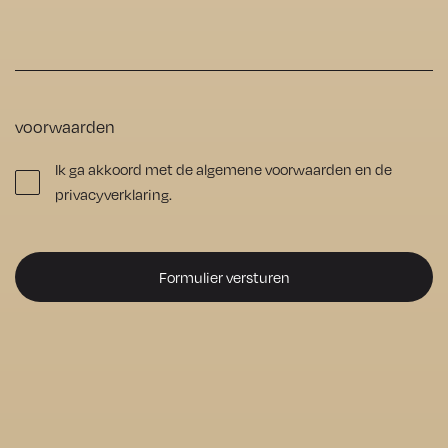
perfect 
hersteld 
zonder 
enige 
voorwaarden
moeite. 
Ik ga akkoord met de algemene voorwaarden en de
De vloer 
privacyverklaring.
ziet er nu 
prachtig 
uit, 
precies 
zoals ik 
het voor 
ogen 
had. Ik 