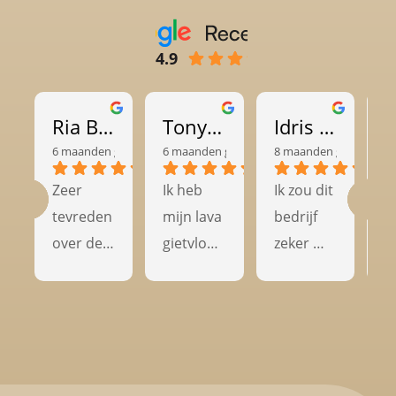
4.9
Ria Britton
Tony van Heemst
Idris Djamil
6 maanden geleden
6 maanden geleden
8 maanden geleden
8
Zeer 
Ik heb 
Ik zou dit 
G
tevreden 
mijn lava 
bedrijf 
t
over de 
gietvloer 
zeker 
kw
kwaliteit 
laten 
aanbevel
en
en het 
leggen 
en aan 
k
vakmans
door 
anderen 
ac
chap van 
Numan 
die op 
v
dit 
Vloeren 
zoek zijn 
V