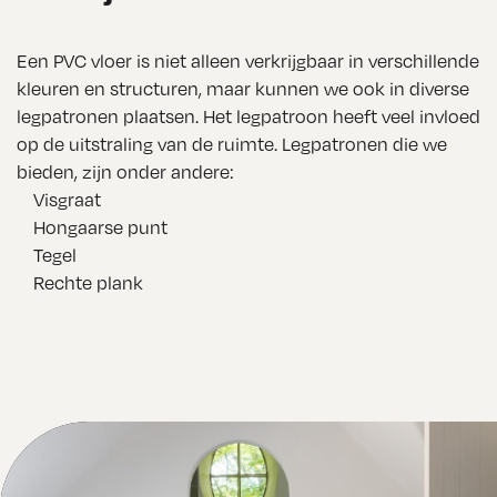
en aan 
iedereen 
Een PVC vloer is niet alleen verkrijgbaar in verschillende
die op 
kleuren en structuren, maar kunnen we ook in diverse
legpatronen plaatsen. Het legpatroon heeft veel invloed
zoek is 
op de uitstraling van de ruimte. Legpatronen die we
naar een 
bieden, zijn onder andere:
mooie en 
Visgraat
goed 
Hongaarse punt
afgewerk
Tegel
Rechte plank
te 
gietvloer!