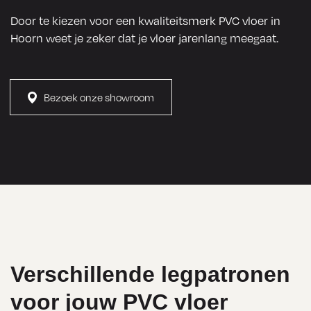
De vloer 
Door te kiezen voor een kwaliteitsmerk PVC vloer in
ziet er nu 
Hoorn weet je zeker dat je vloer jarenlang meegaat.
prachtig 
uit, 
precies 
Bezoek onze showroom
zoals ik 
het voor 
ogen 
had. Ik 
kan 
Numan 
Vloeren 
van 
Verschillende legpatronen
harte 
voor jouw PVC vloer
aanbevel