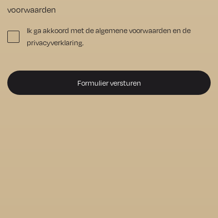
enige 
voorwaarden
moeite. 
Ik ga akkoord met de algemene voorwaarden en de
De vloer 
privacyverklaring.
ziet er nu 
prachtig 
uit, 
precies 
zoals ik 
het voor 
ogen 
had. Ik 
kan 
Numan 
Vloeren 
van 