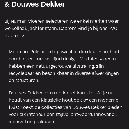
& Douwes Dekker
afgehand
waren in 
eld, een 
het begin 
Bij Numan Vloeren selecteren we enkel merken waar
echte 
wat 
we volledig achter staan. Daarom vind je bij ons PVC
aanrader
diepe 
vloeren van:
.
vegen in 
de vloer 
Moduleo: Belgische topkwaliteit die duurzaamheid
zichtbaar
combineert met verfijnd design. Moduleo vloeren
, maar 
hebben een natuurgetrouwe uitstraling, zijn
recyclebaar én beschikbaar in diverse afwerkingen
dit werd 
en structuren.
snel en 
perfect 
Douwes Dekker: een merk met karakter. Of je nu
hersteld 
houdt van een klassieke houtlook of een moderne
twist zoekt, de collecties van Douwes Dekker bieden
zonder 
voor elk interieur een stijlvol antwoord. Innovatief,
enige 
sfeervol én praktisch.
moeite. 