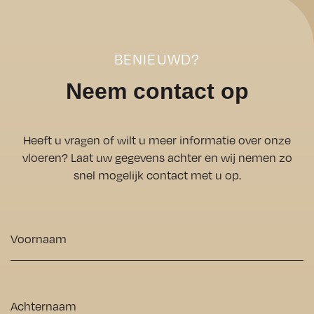
bedrijf.
en ben 
naar een 
he
Uitsteke
ontzette
partner 
e
nd 
nd 
die 
m
BENIEUWD?
geadvise
tevreden 
kwaliteit, 
w
Neem contact op
erd over 
met het 
professio
v
welke 
resultaat
naliteit 
k 
PVC 
. Het 
en 
p
Heeft u vragen of wilt u meer informatie over onze
vloer het 
team 
klantgeri
ne
vloeren? Laat uw gegevens achter en wij nemen zo
meest 
was niet 
chtheid 
w
snel mogelijk contact met u op.
geschikt 
alleen 
combine
g
was voor 
zeer 
ert.
A
Voornaam
onze 
vriendelij
w
levensstij
k, maar 
w
l.
ook 
g
Achternaam
Alles 
uiterst 