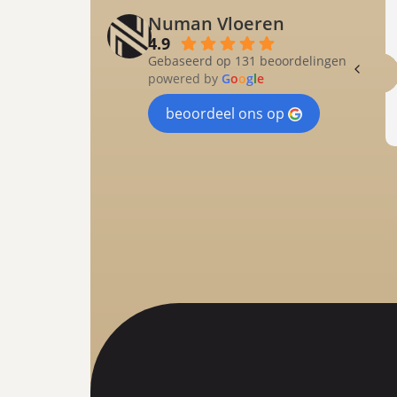
Numan Vloeren
4.9
Gebaseerd op 131 beoordelingen
powered by
G
o
o
g
l
e
beoordeel ons op