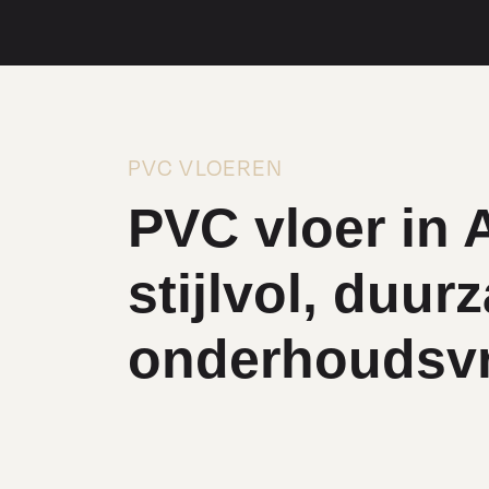
PVC VLOEREN
PVC vloer in 
stijlvol, duu
onderhoudsvr