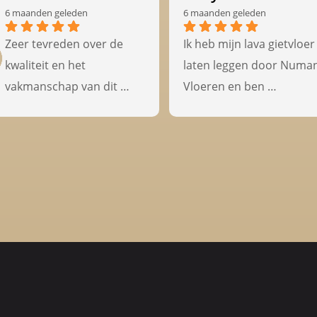
6 maanden geleden
6 maanden geleden
Zeer tevreden over de 
Ik heb mijn lava gietvloer 
kwaliteit en het 
laten leggen door Numan
vakmanschap van dit 
Vloeren en ben 
bedrijf.
ontzettend tevreden met
Uitstekend geadviseerd 
het resultaat. Het team 
over welke PVC vloer het 
was niet alleen zeer 
meest geschikt was voor 
vriendelijk, maar ook 
onze levensstijl.
uiterst professioneel. Er 
Alles volgens afspraak 
waren in het begin wat 
afgehandeld, een echte 
diepe vegen in de vloer 
aanrader.
zichtbaar, maar dit werd 
snel en perfect hersteld 
zonder enige moeite. De 