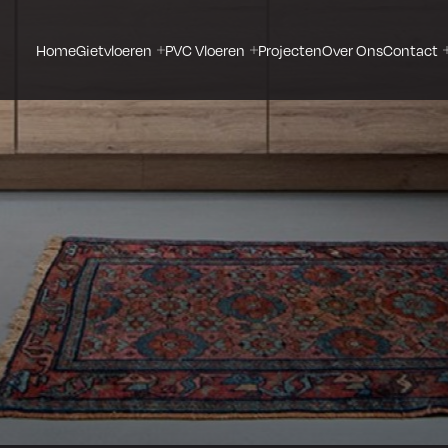
Home
Gietvloeren
PVC Vloeren
Projecten
Over Ons
Contact