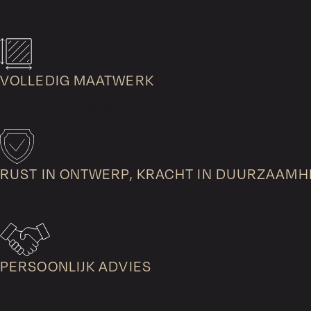
VOLLEDIG MAATWERK
Geen standaardvloeren
RUST IN ONTWERP, KRACHT IN DUURZAAMH
Ontworpen voor jarenlang wooncomfort
PERSOONLIJK ADVIES
Aan huis of in de showroom