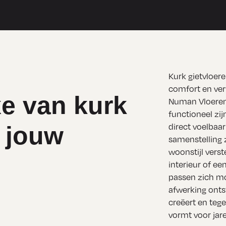
Kurk gietvloer
comfort en verf
e van kurk
Numan Vloeren 
functioneel zij
n jouw
direct voelbaar
samenstelling 
woonstijl verst
interieur of ee
passen zich mo
afwerking ontst
creëert en tege
vormt voor jar