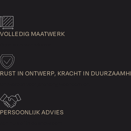
VOLLEDIG MAATWERK
Geen standaardvloeren
RUST IN ONTWERP, KRACHT IN DUURZAAMH
Ontworpen voor jarenlang wooncomfort
PERSOONLIJK ADVIES
Aan huis of in de showroom