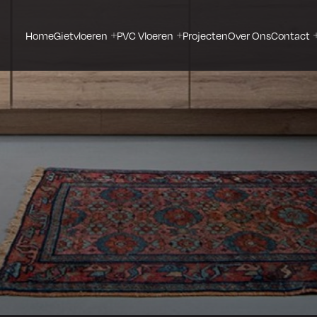
Home
Gietvloeren
PVC Vloeren
Projecten
Over Ons
Contact