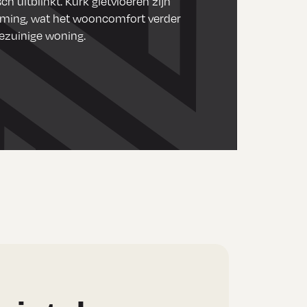
ch uitblinkt. Kurk gietvloeren zijn
rming, wat het wooncomfort verder
iezuinige woning.