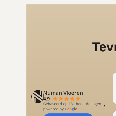
Tev
Numan Vloeren
4.9
Gebaseerd op 131 beoordelingen
powered by
G
o
o
g
l
e