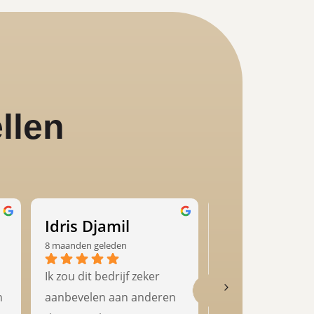
llen
Idris Djamil
8 maanden geleden
8 maanden geleden
Ik zou dit bedrijf zeker 
Gewoon topper, kw
 
aanbevelen aan anderen 
en klantcontact st