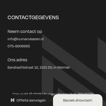
CONTACTGEGEVENS
Neem contact op
info@numanvloeren.nl
075-8906665
Ons adres
Eendrachtstraat 12, 1531 DV, in Wormer
Copyright © 2026 |
Numan Vloeren
|
KvK: 76649776
Sitemap
|
Algemene voorwaarden
|
Privacybeleid
Offerte aanvragen
Bezoek showroom