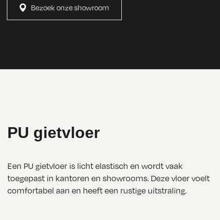
zonder 
Bezoek onze showroom
enige 
moeite. 
De vloer 
ziet er nu 
prachtig 
uit, 
precies 
zoals ik 
PU gietvloer
het voor 
ogen 
had. Ik 
Een PU gietvloer is licht elastisch en wordt vaak
kan 
toegepast in kantoren en showrooms. Deze vloer voelt
comfortabel aan en heeft een rustige uitstraling.
Numan 
Vloeren 