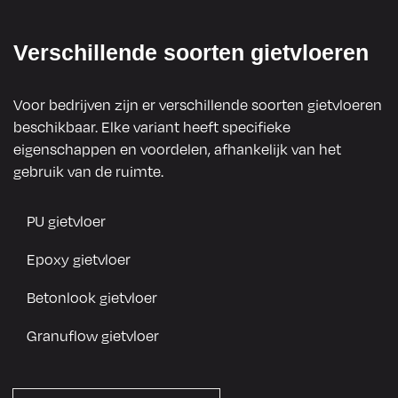
Alles 
uiterst 
volgens 
professio
1
Verschillende soorten gietvloeren
afspraak 
neel. Er 
s
afgehand
waren in 
Voor bedrijven zijn er verschillende soorten gietvloeren
eld, een 
het begin 
beschikbaar. Elke variant heeft specifieke
echte 
wat 
eigenschappen en voordelen, afhankelijk van het
aanrader
diepe 
gebruik van de ruimte.
.
vegen in 
de vloer 
PU gietvloer
zichtbaar
Epoxy gietvloer
, maar 
dit werd 
Betonlook gietvloer
snel en 
Granuflow gietvloer
perfect 
hersteld 