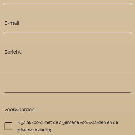
echte 
wat 
aanrader
diepe 
Email
.
vegen in 
de vloer 
zichtbaar
Bericht
, maar 
dit werd 
snel en 
perfect 
hersteld 
zonder 
enige 
voorwaarden
moeite. 
Ik ga akkoord met de algemene voorwaarden en de
De vloer 
privacyverklaring.
ziet er nu 