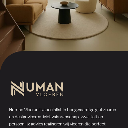
die op 
zoek is 
naar een 
mooie en 
goed 
afgewerk
te 
gietvloer!
Numan Vloeren is specialist in hoogwaardige gietvloeren
en designvloeren. Met vakmanschap, kwaliteit en
persoonlijk advies realiseren wij vloeren die perfect