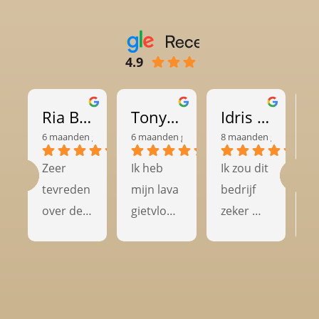
4.9
Ria Britton
Tony van Heemst
Idris Djamil
6 maanden geleden
6 maanden geleden
8 maanden geleden
8
Zeer 
Ik heb 
Ik zou dit 
G
tevreden 
mijn lava 
bedrijf 
t
over de 
gietvloer 
zeker 
kw
kwaliteit 
laten 
aanbevel
en
en het 
leggen 
en aan 
k
vakmans
door 
anderen 
ac
chap van 
Numan 
die op 
v
dit 
Vloeren 
zoek zijn 
V