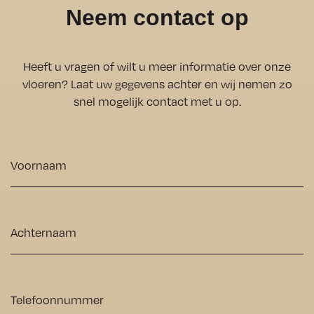
Neem contact op
erd over 
met het 
professio
v
welke 
resultaat
naliteit 
k 
PVC 
. Het 
en 
p
Heeft u vragen of wilt u meer informatie over onze
vloer het 
team 
klantgeri
ne
vloeren? Laat uw gegevens achter en wij nemen zo
meest 
was niet 
chtheid 
w
snel mogelijk contact met u op.
geschikt 
alleen 
combine
g
was voor 
zeer 
ert.
A
Voornaam
onze 
vriendelij
w
levensstij
k, maar 
w
l.
ook 
g
Achternaam
Alles 
uiterst 
volgens 
professio
1
afspraak 
neel. Er 
s
afgehand
waren in 
Telefoonnummer
eld, een 
het begin 